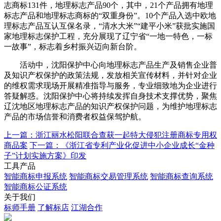
志商标131件，地理标志产品90个，其中，21个产品拥有地理
标志产品和地理标志商标的“双重身份”。10个产品入选中欧地
理标志产品互认互保名录，“清水大米”“建平小米”获批实施国
家地理标志保护工程，充分展现了辽宁省“一地一特色，一标
一故事”，标志着乡村振兴迈向新台阶。
活动中，沈阳保护中心向地理标志产品生产及销售企业普
及知识产权保护的政策法规，发放相关宣传材料，并针对企业
的维权需求现场开展精准指导与服务，专业细致地为企业进行
答疑解惑。沈阳保护中心将持续发挥自身技术支撑优势，聚焦
辽沈地区地理标志产品的知识产权保护问题，为维护地理标志
产品的市场信誉和消费者权益保驾护航。
上一篇：浙江丽水松阳联合查获一起特大侵犯注册商标专用权
商品案
下一篇：《浙江省专利产业化促进中小企业成长“金种
子”计划实施方案》印发
工具产品
智能商标申报系统
智能商标交易管理系统
智能商标查询系统
智能商标公证系统
关于我们
标师手册
了解标店
江湖合作