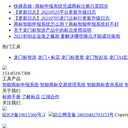
快捷高效 | 商标申报系统完成商标注册只需四步
【更新日志】20210525平台更新升级日志
【更新日志】20210705龙门云标行更新升级日志
商标智能申报系统怎么用？商标智能申报系统好不好
关于龙门标智连产品中的标点使用说明
2021初创企业迷之尴尬 要解决哪些痛点才能成功落地
热门工具
龙门标智连
龙门 • 标店
龙门标查查
龙门智起名
龙门AI
153-8519-7308
工具产品
智能商标申报系统
智能商标交易管理系统
智能商标查询系统
关于我们
标师手册
了解标店
江湖合作
关注我们
皖ICP备19011566号-3
皖公网安备 34010402703153号
Copyri