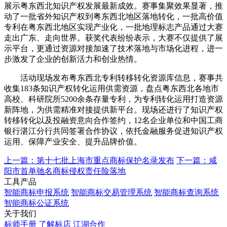
展示粤东西北知识产权发展最新成效。赛事集聚效果显著，推
动了一批省外知识产权到粤东西北地区落地转化，一批高价值
专利在粤东西北地区实现产业化，一批地理标志产品通过大赛
走出广东、走向世界。获奖代表纷纷表示，大赛不仅提供了展
示平台，更通过资源对接加速了技术落地与市场化进程，进一
步激发了企业的创新活力和创业热情。
活动现场发布粤东西北专利转移转化资源库信息，赛事共
收集183条知识产权转化运用供需资源，盘点粤东西北各地市
高校、科研院所5200余条存量专利，为专利转化运用打造资源
新阵地，为供需精准对接提供新平台。现场还进行了知识产权
转移转化以及投融资意向合作签约，12名企业单位和中国工商
银行湛江分行共同签署合作协议，依托金融服务促进知识产权
运用、保障产业安全、提升品牌价值。
上一篇：第十七批上海市重点商标保护名录发布
下一篇：咸
阳市首单驰名商标侵权责任险落地
工具产品
智能商标申报系统
智能商标交易管理系统
智能商标查询系统
智能商标公证系统
关于我们
标师手册
了解标店
江湖合作