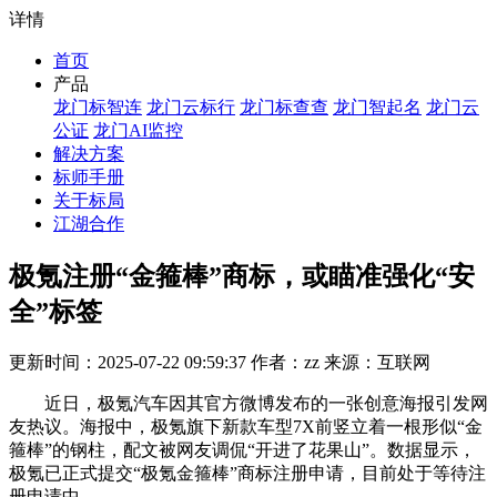
详情
首页
产品
龙门标智连
龙门云标行
龙门标查查
龙门智起名
龙门云
公证
龙门AI监控
解决方案
标师手册
关于标局
江湖合作
极氪注册“金箍棒”商标，或瞄准强化“安
全”标签
更新时间：2025-07-22 09:59:37 作者：zz 来源：互联网
近日，极氪汽车因其官方微博发布的一张创意海报引发网
友热议。海报中，极氪旗下新款车型7X前竖立着一根形似“金
箍棒”的钢柱，配文被网友调侃“开进了花果山”。数据显示，
极氪已正式提交“极氪金箍棒”商标注册申请，目前处于等待注
册申请中。