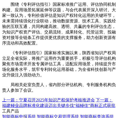
围绕《专利评估指引》国家标准推广运用、评估协同机制
构建、应用场景拓展延伸等议题，与会代表展开深入研讨。大
家一致认为，专利价值评估是知识产权转化运用的关键环节，
未来需持续强化行业联动，推动数据资源、技术工具、实践经
验的互联互通，共同构建高效、透明、共赢的专利评估生态，
为知识产权资产评估、交易流转、成果转化、托管运营、投融
资对接等全链条工作提供更优质的支撑服务，助力创新资源有
序流动和高效配置。
《专利评估指引》国家标准实施以来，陕西省知识产权局
立足全省实际，将推广运用作为重要抓手，积极引导评估机构
聚焦市场需求开发专属评估工具，适配应用场景，持续提升市
场化服务水平，筑牢专利转化运用基础，为全省科技创新与产
业升级注入强劲动力。
局相关处室负责人，省内部分评估机构、专利服务机构负
责人参加了会议。
上一篇：宁夏召开2025年知识产权保护考核推进会
下一篇：
福建鳗业品牌标准化建设迈出关键步伐“福鳗佳”商标正式获批
工具产品
智能商标申报系统
智能商标交易管理系统
智能商标查询系统