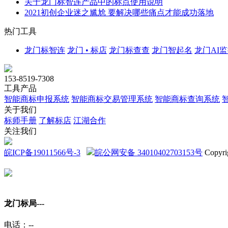
关于龙门标智连产品中的标点使用说明
2021初创企业迷之尴尬 要解决哪些痛点才能成功落地
热门工具
龙门标智连
龙门 • 标店
龙门标查查
龙门智起名
龙门AI
153-8519-7308
工具产品
智能商标申报系统
智能商标交易管理系统
智能商标查询系统
关于我们
标师手册
了解标店
江湖合作
关注我们
皖ICP备19011566号-3
皖公网安备 34010402703153号
Copyri
龙门标局-
--
电话：
--