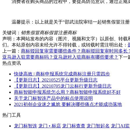
消费者在购买商品的过程中，要提高防范意识，通过正规渠
温馨提示：以上就是关于“邵武法院审结一起销售假冒注册商
关键词：
销售假冒商标
假冒注册商标
声明：本网站发布的内容（图片、视频和文字）以原创、转载
们。本站原创内容未经允许不得转载，或转载时需注明出处：
上一篇：
商标驳回复审需要哪些条件？商标驳回复审时间多长
亚马逊入驻需要商标吗？亚马逊对入驻商标有哪些要求？
下一
热点资讯
快捷高效 | 商标申报系统完成商标注册只需四步
【更新日志】20210525平台更新升级日志
【更新日志】20210705龙门云标行更新升级日志
商标智能申报系统怎么用？商标智能申报系统好不好
关于龙门标智连产品中的标点使用说明
2021初创企业迷之尴尬 要解决哪些痛点才能成功落地
热门工具
龙门标智连
龙门 • 标店
龙门标查查
龙门智起名
龙门AI