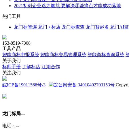
2021初创企业迷之尴尬 要解决哪些痛点才能成功落地
热门工具
龙门标智连
龙门 • 标店
龙门标查查
龙门智起名
龙门AI
153-8519-7308
工具产品
智能商标申报系统
智能商标交易管理系统
智能商标查询系统
关于我们
标师手册
了解标店
江湖合作
关注我们
皖ICP备19011566号-3
皖公网安备 34010402703153号
Copyri
龙门标局-
--
电话：
--