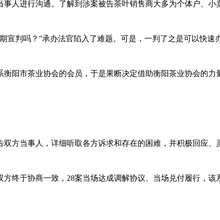
人进行沟通。了解到涉案被告茶叶销售商大多为个体户、小卖部
宣判吗？”承办法官陷入了难题。可是，一判了之是可以快速办
阳市茶业协会的会员，于是果断决定借助衡阳茶业协会的力量，
方当事人，详细听取各方诉求和存在的困难，并积极回应、灵活
终于协商一致，28案当场达成调解协议、当场兑付履行，该