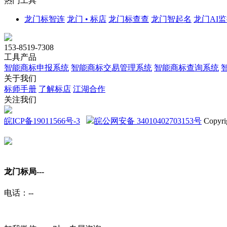
热门工具
龙门标智连
龙门 • 标店
龙门标查查
龙门智起名
龙门AI
153-8519-7308
工具产品
智能商标申报系统
智能商标交易管理系统
智能商标查询系统
关于我们
标师手册
了解标店
江湖合作
关注我们
皖ICP备19011566号-3
皖公网安备 34010402703153号
Copyri
龙门标局-
--
电话：
--