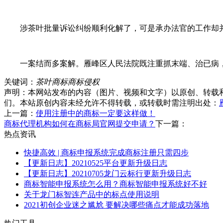
涉茶叶批量诉讼纠纷顺利化解了，可是承办法官的工作却并没
一案结而多案解。雁峰区人民法院既注重抓末端、治已病，坚
关键词：
茶叶商标
商标侵权
声明：本网站发布的内容（图片、视频和文字）以原创、转载
们。本站原创内容未经允许不得转载，或转载时需注明出处：
上一篇：
使用注册中的商标一定要这样做！
商标代理机构如何在商标局官网提交申请？
下一篇：
热点资讯
快捷高效 | 商标申报系统完成商标注册只需四步
【更新日志】20210525平台更新升级日志
【更新日志】20210705龙门云标行更新升级日志
商标智能申报系统怎么用？商标智能申报系统好不好
关于龙门标智连产品中的标点使用说明
2021初创企业迷之尴尬 要解决哪些痛点才能成功落地