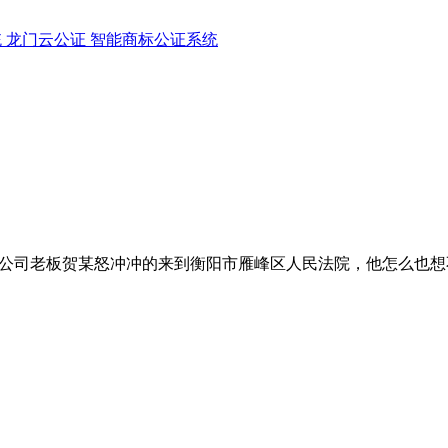
统
龙门云公证
智能商标公证系统
叶公司老板贺某怒冲冲的来到衡阳市雁峰区人民法院，他怎么也