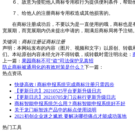
６、故意为侵犯他人商标专用权行为提供便利条件，帮助他
７、给他人的注册商标专用权造成其他损害的。
在商标注册成功后，不要以为是一直使用的哦，商标也是有有
宽展期，而宽展期内仍未提出申请的，期满后商标局将予注销
关键词：
商标注册证
商标注册
声明：本网站发布的内容（图片、视频和文字）以原创、转载
们。本站原创内容未经允许不得转载，或转载时需注明出处：
上一篇：
果园商标不可“盗”司法保护见真招
防止商标被通用化的有效对策是什么？
下一篇：
热点资讯
快捷高效 | 商标申报系统完成商标注册只需四步
【更新日志】20210525平台更新升级日志
【更新日志】20210705龙门云标行更新升级日志
商标智能申报系统怎么用？商标智能申报系统好不好
关于龙门标智连产品中的标点使用说明
2021初创企业迷之尴尬 要解决哪些痛点才能成功落地
热门工具