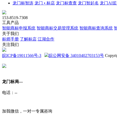
龙门标智连
龙门 • 标店
龙门标查查
龙门智起名
龙门AI
153-8519-7308
工具产品
智能商标申报系统
智能商标交易管理系统
智能商标查询系统
关于我们
标师手册
了解标店
江湖合作
关注我们
皖ICP备19011566号-3
皖公网安备 34010402703153号
Copyri
龙门标局-
--
电话：
--
加我微信，一对一专属咨询