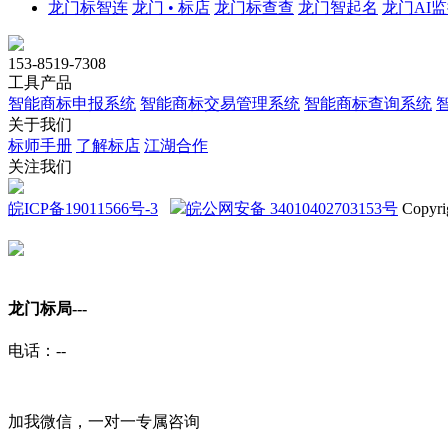
龙门标智连
龙门 • 标店
龙门标查查
龙门智起名
龙门AI
153-8519-7308
工具产品
智能商标申报系统
智能商标交易管理系统
智能商标查询系统
关于我们
标师手册
了解标店
江湖合作
关注我们
皖ICP备19011566号-3
皖公网安备 34010402703153号
Copyri
龙门标局-
--
电话：
--
加我微信，一对一专属咨询